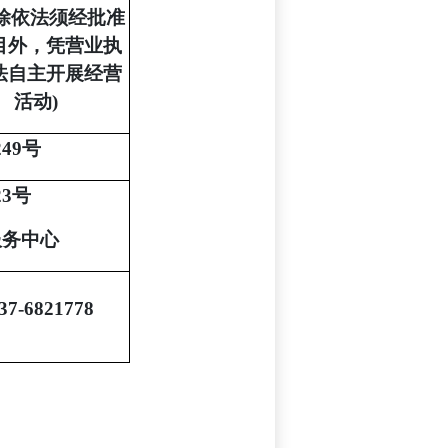
(除依法须经批准
目外，凭营业执
法自主开展经营
活动)
249号
23号
服务中心
37-6821778